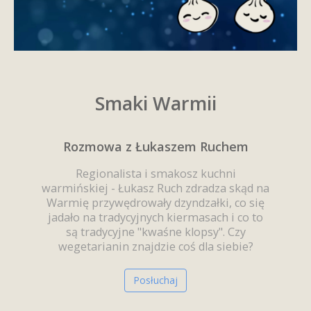
Smaki Warmii
Rozmowa z Łukaszem Ruchem
Regionalista i smakosz kuchni
warmińskiej - Łukasz Ruch zdradza skąd na
Warmię przywędrowały dzyndzałki, co się
jadało na tradycyjnych kiermasach i co to
są tradycyjne "kwaśne klopsy". Czy
wegetarianin znajdzie coś dla siebie?
Posłuchaj