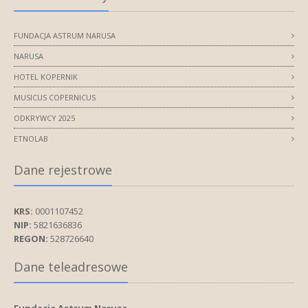
FUNDACJA ASTRUM NARUSA
FUNDACJA ASTRUM NARUSA
NARUSA
NARUSA
HOTEL KOPERNIK
HOTEL KOPERNIK
MUSICUS COPERNICUS
MUSICUS COPERNICUS
ODKRYWCY 2025
ODKRYWCY 2025
ETNOLAB
ETNOLAB
Dane rejestrowe
Dane rejestrowe
KRS:
KRS:
0001107452
0001107452
NIP:
NIP:
5821636836
5821636836
REGON:
REGON:
528726640
528726640
Dane teleadresowe
Dane teleadresowe