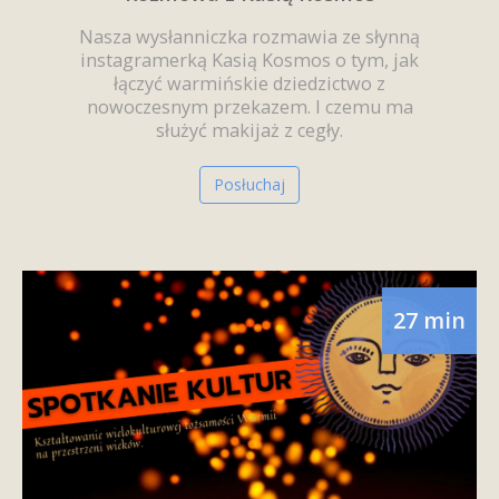
Nasza wysłanniczka rozmawia ze słynną
instagramerką Kasią Kosmos o tym, jak
łączyć warmińskie dziedzictwo z
nowoczesnym przekazem. I czemu ma
służyć makijaż z cegły.
Posłuchaj
27 min