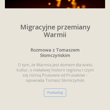
Migracyjne przemiany
Warmii
Rozmowa z Tomaszem
Słomczyńskim
O tym, że Warmia jest domem dla wielu
kultur, o niełatwej historii regionu i czym
się różnią Prusowie od Prusaków -
opowiada Tomasz Słomczyński
Posłuchaj