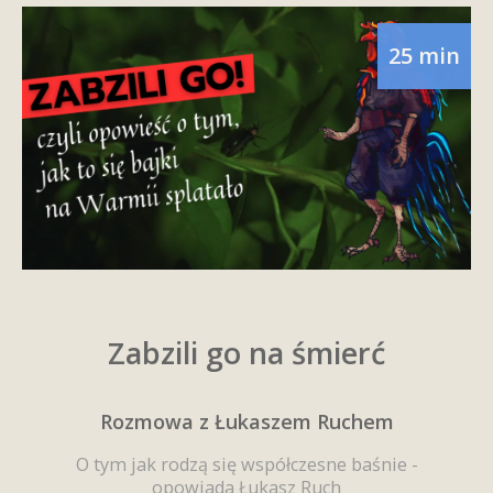
25 min
Zabzili go na śmierć
Rozmowa z Łukaszem Ruchem
O tym jak rodzą się współczesne baśnie -
opowiada Łukasz Ruch